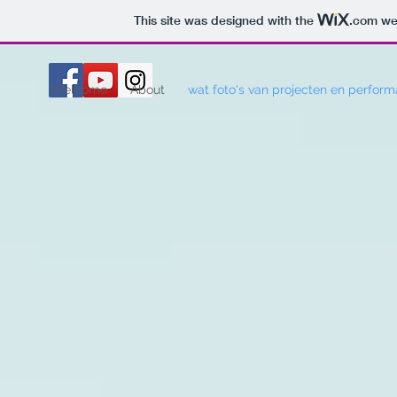
This site was designed with the
.com
web
Welcome
About
wat foto's van projecten en perfor