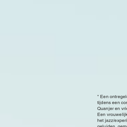
" Een ontrege
tijdens een co
Quanjer en vr
Een vrouwelij
het jazz/exper
geluiden, gem